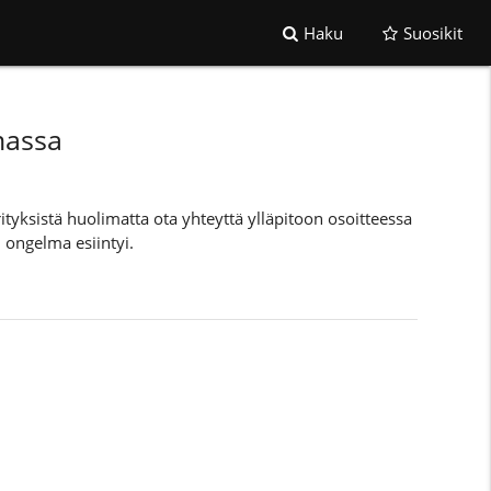
Haku
Suosikit
massa
rityksistä huolimatta ota yhteyttä ylläpitoon osoitteessa
 ongelma esiintyi.