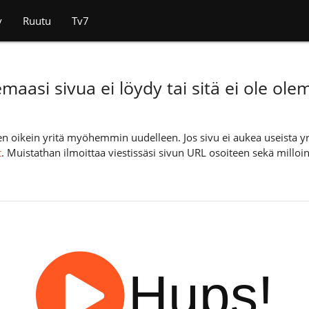
v
Ruutu
Tv7
maasi sivua ei löydy tai sitä ei ole ole
tteen oikein yritä myöhemmin uudelleen. Jos sivu ei aukea useista y
t
. Muistathan ilmoittaa viestissäsi sivun URL osoiteen sekä milloin
Hups!