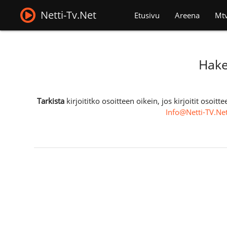
Netti-Tv.Net
Etusivu
Areena
Mt
Hake
Tarkista
kirjoititko osoitteen oikein, jos kirjoitit osoi
Info@Netti-TV.Ne