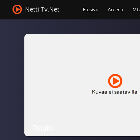
Netti-Tv.Net
Etusivu
Areena
Mt
Ruutu