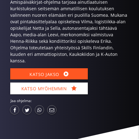
Amispäiväkirjat-ohjelma tarjoaa ainutlaatuisen
kurkistuksen seitsemän ammatillisen koulutuksen
valinneen nuoren elämään eri puolilla Suomea. Mukana
ovat pintakäsittelyalaa opiskeleva Vilma, logistiikka-alan
opiskelijat Netta ja Sella, autonasentajaksi tähtäävä
Aapo, media-alan Leevi, merkonomiksi valmistuva
Henna-Riikka sekä kondiittoriksi opiskeleva Erika.
Ohjelma toteutetaan yhteistyössä Skills Finlandin,
kuuden eri ammattiopiston, Kaukokiidon ja K-Auton
kanssa.
KATSO JAKSO
KATSO MYÖHEMMIN
Jaa ohjelma: