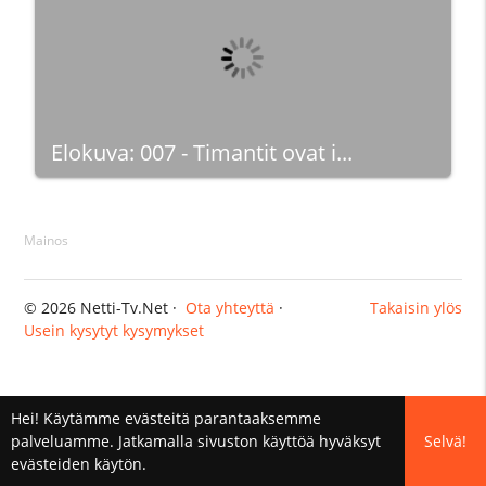
Elokuva: 007 - Timantit ovat i...
Mainos
© 2026 Netti-Tv.Net ·
Ota yhteyttä
·
Takaisin ylös
Usein kysytyt kysymykset
Hei! Käytämme evästeitä parantaaksemme
palveluamme. Jatkamalla sivuston käyttöä hyväksyt
Selvä!
evästeiden käytön.