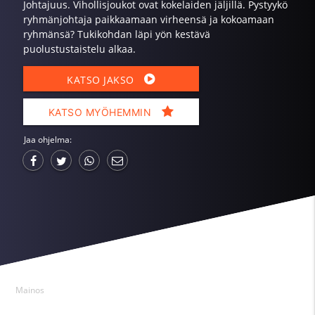
Johtajuus. Vihollisjoukot ovat kokelaiden jäljillä. Pystyykö
ryhmänjohtaja paikkaamaan virheensä ja kokoamaan
ryhmänsä? Tukikohdan läpi yön kestävä
puolustustaistelu alkaa.
KATSO JAKSO
KATSO MYÖHEMMIN
Jaa ohjelma:
Mainos