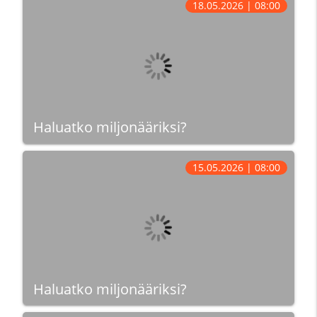
18.05.2026 | 08:00
Haluatko miljonääriksi?
15.05.2026 | 08:00
Haluatko miljonääriksi?