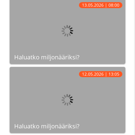
13.05.2026 | 08:00
Haluatko miljonääriksi?
12.05.2026 | 13:05
Haluatko miljonääriksi?