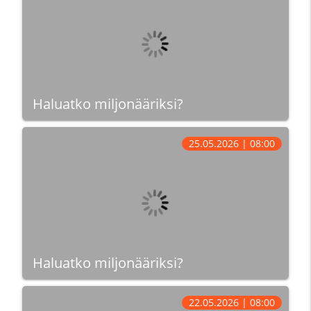
Haluatko miljonääriksi?
25.05.2026 | 08:00
Haluatko miljonääriksi?
22.05.2026 | 08:00