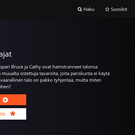
Haku
Suosikit
jat
opari Bruce ja Cathy ovat hamstranneet talonsa
a muualta ostettuja tavaroita, joita pariskunta ei käytä
vaarallinen talo on pakko tyhjentää, mutta miten
ihen?
MIN