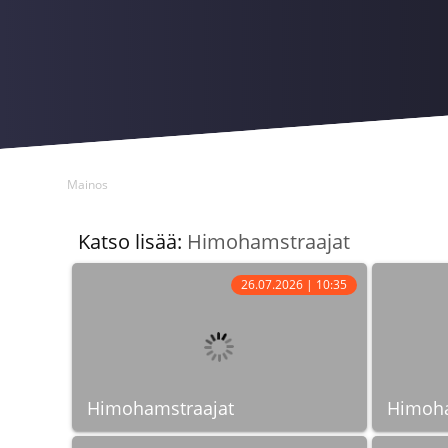
Mainos
Katso lisää:
Himohamstraajat
26.07.2026 | 10:35
Himohamstraajat
Himoha