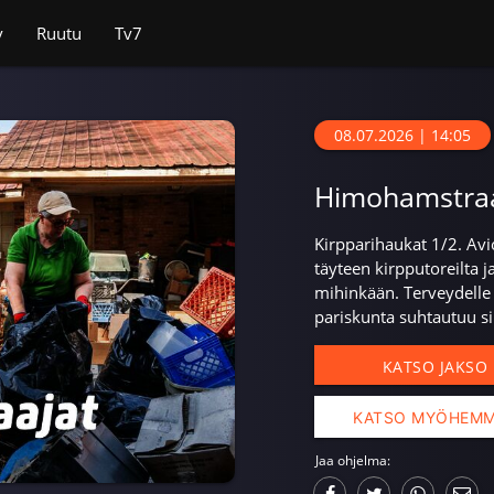
v
Ruutu
Tv7
08.07.2026 | 14:05
Himohamstraa
Kirpparihaukat 1/2. Avi
täyteen kirpputoreilta j
mihinkään. Terveydelle 
pariskunta suhtautuu si
KATSO JAKSO
KATSO MYÖHEM
Jaa ohjelma: