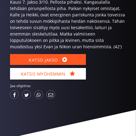
Kausi 7. Jakso 3/10. Pellosta pihaksi. Kangasalalla
tehdään pirunpellosta piha. Paikan nykyiset omistajat,
Kalle ja Heikki, ovat energinen pariskunta jonka toiveissa
on tehdä suvun mökkipihasta heidän näköisensä. Tähän
toiveeseen sisältyy myös uusi kesäkeittiö, laituri ja
enemmän oleskelutilaa. Matka valmiiseen
lopputulokseen on pitkä ja kivinen, mutta siitä
muodostuu yksi Evan ja Nikon uran hienoimmista. (42')
KATSO JAKSO
KATSO MYÖHEMMIN
Jaa ohjelma: