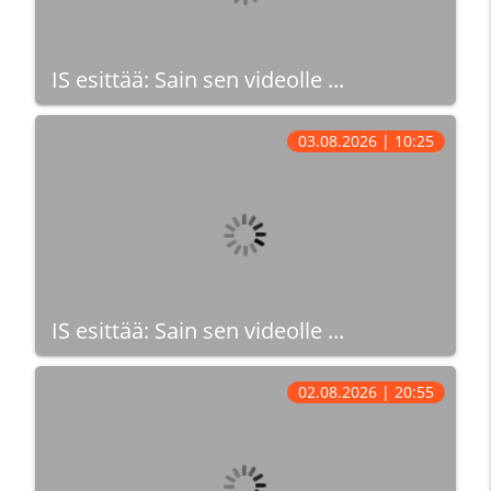
IS esittää: Sain sen videolle ...
03.08.2026 | 10:25
IS esittää: Sain sen videolle ...
02.08.2026 | 20:55