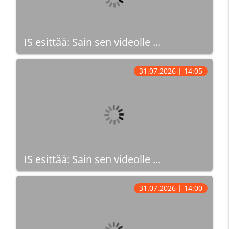
IS esittää: Sain sen videolle ...
31.07.2026 | 14:05
IS esittää: Sain sen videolle ...
31.07.2026 | 14:00