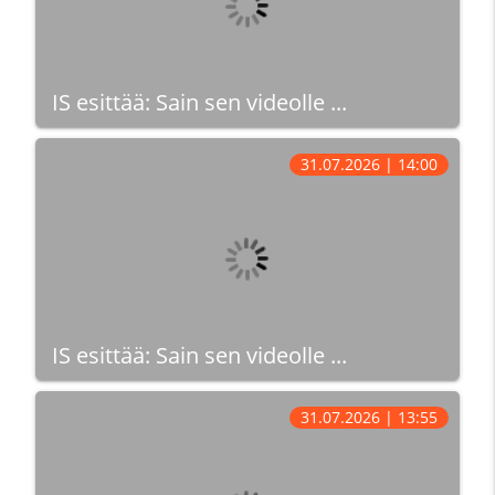
IS esittää: Sain sen videolle ...
31.07.2026 | 14:00
IS esittää: Sain sen videolle ...
31.07.2026 | 13:55