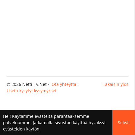
© 2026 Netti-Tv.Net ·
Ota yhteyttä
·
Takaisin ylös
Usein kysytyt kysymykset
Hei! Käytämme evästeitä parantaaksemme
palveluamme. Jatkamalla sivuston käyttöä hyväksyt
Selvä!
evästeiden käytön.