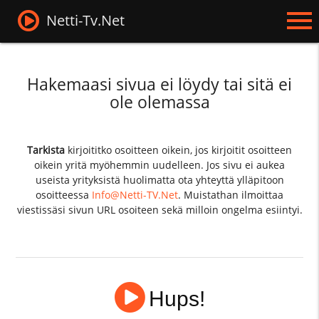
Netti-Tv.Net
Hakemaasi sivua ei löydy tai sitä ei
ole olemassa
Tarkista
kirjoititko osoitteen oikein, jos kirjoitit osoitteen
oikein yritä myöhemmin uudelleen. Jos sivu ei aukea
useista yrityksistä huolimatta ota yhteyttä ylläpitoon
osoitteessa
Info@Netti-TV.Net
. Muistathan ilmoittaa
viestissäsi sivun URL osoiteen sekä milloin ongelma esiintyi.
Hups!