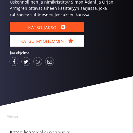
Uskonnollinen ja nimikristitty? Simon Ådahl ja Örjan
Armgren ottavat aiheen käsittelyyn sarjassa, joka
rohkaisee suhteeseen Jeesuksen kanssa.
KATSO JAKSO
KATSO MYÖHEMMIN
Jaa ohjelma:
Mainos
Katso lisää:
Kaksi naapuria: