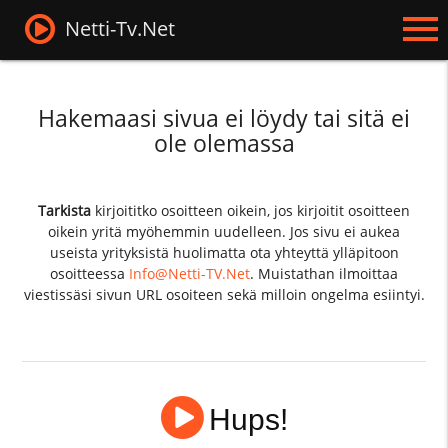
Netti-Tv.Net
Hakemaasi sivua ei löydy tai sitä ei
ole olemassa
Tarkista
kirjoititko osoitteen oikein, jos kirjoitit osoitteen
oikein yritä myöhemmin uudelleen. Jos sivu ei aukea
useista yrityksistä huolimatta ota yhteyttä ylläpitoon
osoitteessa
Info@Netti-TV.Net
. Muistathan ilmoittaa
viestissäsi sivun URL osoiteen sekä milloin ongelma esiintyi.
Hups!