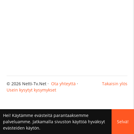
© 2026 Netti-Tv.Net ·
Ota yhteyttä
·
Takaisin ylös
Usein kysytyt kysymykset
Hei! Käytämme evästeitä parantaaksemme
palveluamme. Jatkamalla sivuston käyttöä hyväksyt
Selvä!
evästeiden käytön.