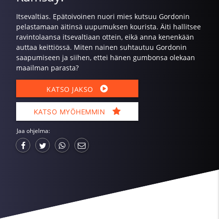
Itsevaltias. Epätoivoinen nuori mies kutsuu Gordonin
pelastamaan äitinsä uupumuksen kourista. Äiti hallitsee
ravintolaansa itsevaltiaan ottein, eikä anna kenenkään
auttaa keittiössä. Miten nainen suhtautuu Gordonin
saapumiseen ja siihen, ettei hänen gumbonsa olekaan
maailman parasta?
KATSO JAKSO
KATSO MYÖHEMMIN
Jaa ohjelma: