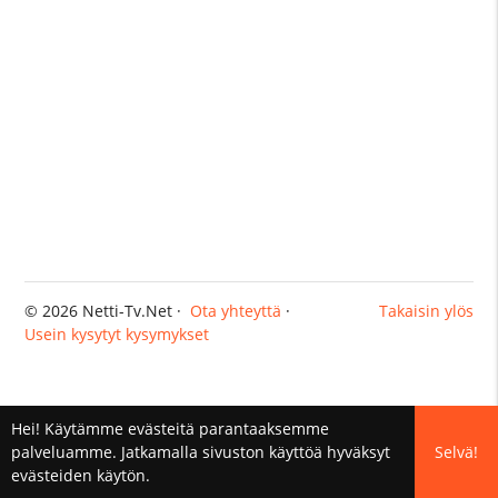
© 2026 Netti-Tv.Net ·
Ota yhteyttä
·
Takaisin ylös
Usein kysytyt kysymykset
Hei! Käytämme evästeitä parantaaksemme
palveluamme. Jatkamalla sivuston käyttöä hyväksyt
Selvä!
evästeiden käytön.