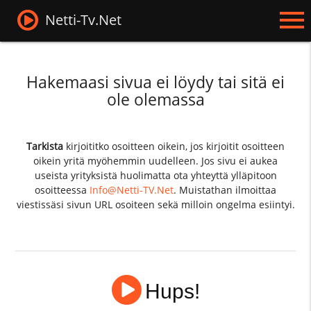
Netti-Tv.Net
Hakemaasi sivua ei löydy tai sitä ei
ole olemassa
Tarkista
kirjoititko osoitteen oikein, jos kirjoitit osoitteen
oikein yritä myöhemmin uudelleen. Jos sivu ei aukea
useista yrityksistä huolimatta ota yhteyttä ylläpitoon
osoitteessa
Info@Netti-TV.Net
. Muistathan ilmoittaa
viestissäsi sivun URL osoiteen sekä milloin ongelma esiintyi.
Hups!