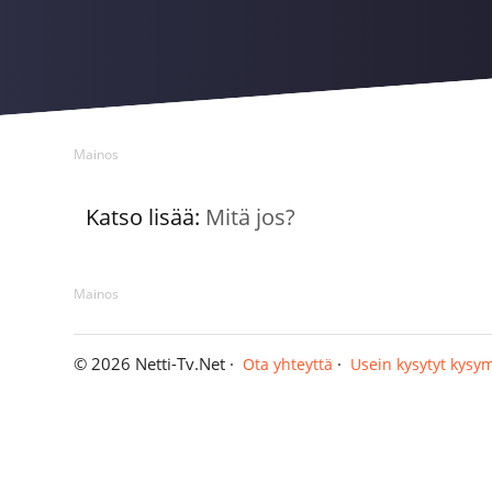
Mainos
Katso lisää:
Mitä jos?
Mainos
© 2026 Netti-Tv.Net ·
·
Ota yhteyttä
Usein kysytyt kysy