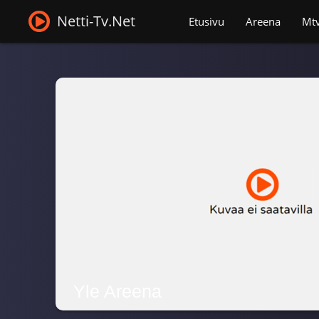
Netti-Tv.Net
Etusivu
Areena
Mt
Yle Areena