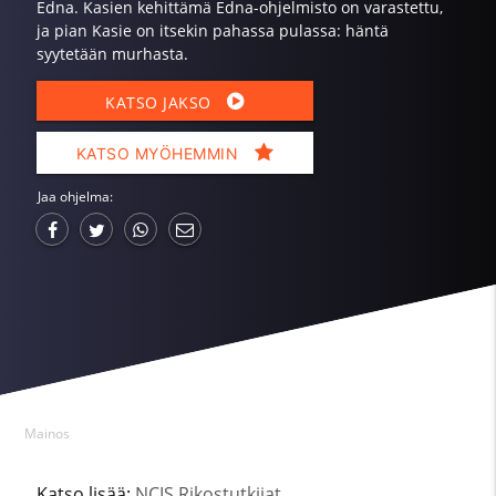
Edna. Kasien kehittämä Edna-ohjelmisto on varastettu,
ja pian Kasie on itsekin pahassa pulassa: häntä
syytetään murhasta.
KATSO JAKSO
KATSO MYÖHEMMIN
Jaa ohjelma:
Mainos
Katso lisää:
NCIS Rikostutkijat