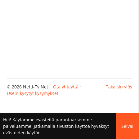
© 2026 Netti-Tv.Net ·
Ota yhteyttä
·
Takaisin ylös
Usein kysytyt kysymykset
Hei! Käytämme evästeitä parantaaksemme
palveluamme. Jatkamalla sivuston käyttöä hyväksyt
Selvä!
evästeiden käytön.