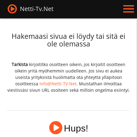
Netti-Tv.Net
Hakemaasi sivua ei löydy tai sitä ei
ole olemassa
Tarkista
kirjoititko osoitteen oikein, jos kirjoitit osoitteen
oikein yritä myöhemmin uudelleen. Jos sivu ei aukea
useista yrityksistä huolimatta ota yhteyttä ylläpitoon
osoitteessa
Info@Netti-TV.Net
. Muistathan ilmoittaa
viestissäsi sivun URL osoiteen sekä milloin ongelma esiintyi.
Hups!