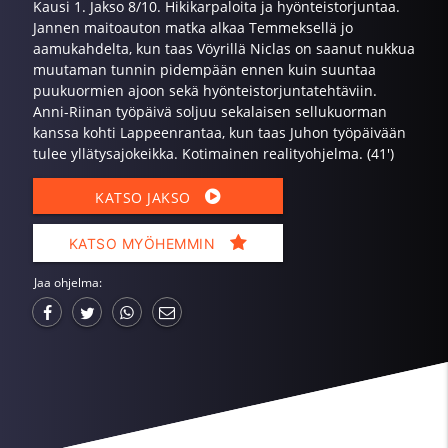
Kausi 1. Jakso 8/10. Hikikarpaloita ja hyönteistorjuntaa.
Jannen maitoauton matka alkaa Temmeksellä jo
aamukahdelta, kun taas Vöyrillä Niclas on saanut nukkua
muutaman tunnin pidempään ennen kuin suuntaa
puukuormien ajoon sekä hyönteistorjuntatehtäviin.
Anni-Riinan työpäivä soljuu sekalaisen sellukuorman
kanssa kohti Lappeenrantaa, kun taas Juhon työpäivään
tulee yllätysajokeikka. Kotimainen realityohjelma. (41')
KATSO JAKSO
KATSO MYÖHEMMIN
Jaa ohjelma: