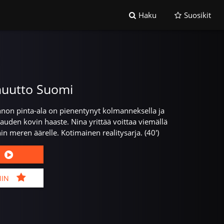
Haku
Suosikit
uutto Suomi
nnon pinta-ala on pienentynyt kolmanneksella ja
uden kovin haaste. Nina yrittää voittaa viemällä
n meren äärelle. Kotimainen realitysarja. (40')
MIN