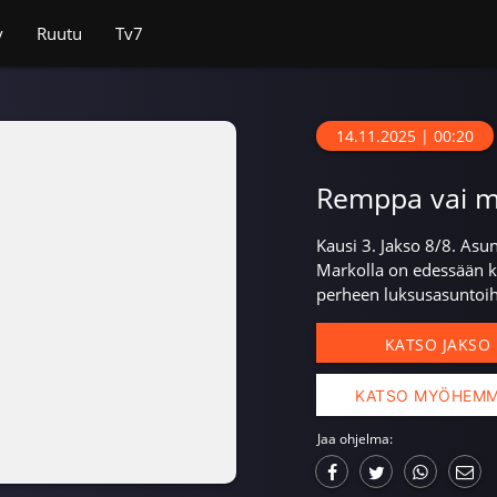
v
Ruutu
Tv7
14.11.2025 | 00:20
Remppa vai m
Kausi 3. Jakso 8/8. Asu
Markolla on edessään ka
perheen luksusasuntoihi
KATSO JAKSO
KATSO MYÖHEM
Jaa ohjelma: