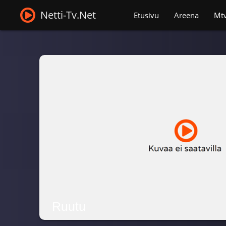
Netti-Tv.Net
Etusivu
Areena
Mt
Ruutu