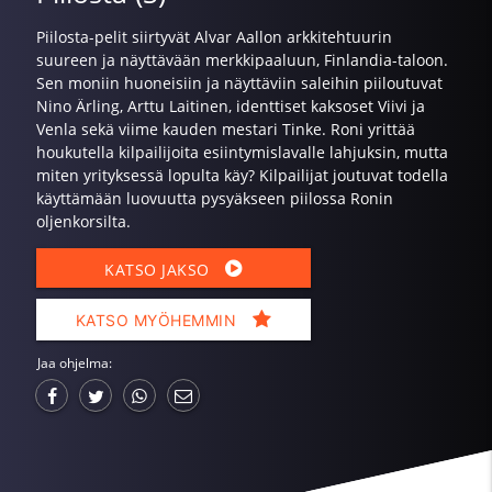
Piilosta-pelit siirtyvät Alvar Aallon arkkitehtuurin
suureen ja näyttävään merkkipaaluun, Finlandia-taloon.
Sen moniin huoneisiin ja näyttäviin saleihin piiloutuvat
Nino Ärling, Arttu Laitinen, identtiset kaksoset Viivi ja
Venla sekä viime kauden mestari Tinke. Roni yrittää
houkutella kilpailijoita esiintymislavalle lahjuksin, mutta
miten yrityksessä lopulta käy? Kilpailijat joutuvat todella
käyttämään luovuutta pysyäkseen piilossa Ronin
oljenkorsilta.
KATSO JAKSO
KATSO MYÖHEMMIN
Jaa ohjelma: