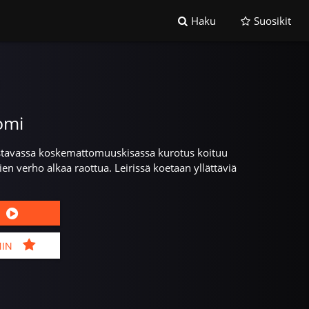
Haku
Suosikit
omi
stavassa koskemattomuuskisassa kurotus koituu
ien verho alkaa raottua. Leirissä koetaan yllättäviä
MIN