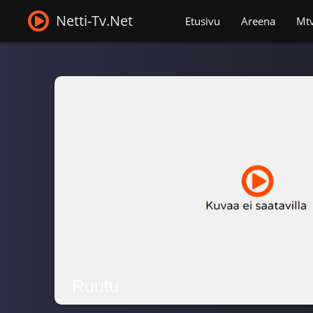
Netti-Tv.Net
Etusivu
Areena
Mt
Ruutu