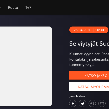
v
Ruutu
Tv7
28.04.2026 | 10:30
Selviytyjät Su
Kuumat kyyneleet. Raa
kohtaloksi ja salaisuuks
tunnemyrskyjä.
KATSO JAKSO
KATSO MYÖHEM
Jaa ohjelma: