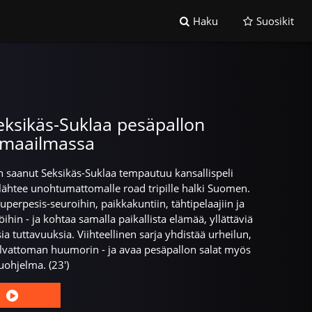
Haku
Suosikit
Seksikäs-Suklaa pesäpallon
 maailmassa
saanut Seksikäs-Suklaa tempautuu kansallispeli
lähtee unohtumattomalle road tripille halki Suomen.
perpesis-seuroihin, paikkakuntiin, tähtipelaajiin ja
öihin - ja kohtaa samalla paikallista elämää, yllättäviä
ia tuttavuuksia. Viihteellinen sarja yhdistää urheilun,
hulvattoman huumorin - ja avaa pesäpallon salat myös
luohjelma. (23')