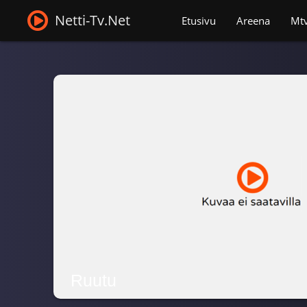
Netti-Tv.Net
Etusivu
Areena
Mt
Ruutu