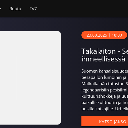
v
Ruutu
Tv7
23.08.2025 | 18:00
Takalaiton - 
ihmeellisessä
Suomen kansalaisuuden 
pesäpallon lumoihin ja 
Matkalla hän tutustuu Su
legendaarisiin pesisilmi
kulttuurishokkeja ja uus
paikalliskulttuurin ja 
uusille katsojille. Urhei
KATSO JAKSO