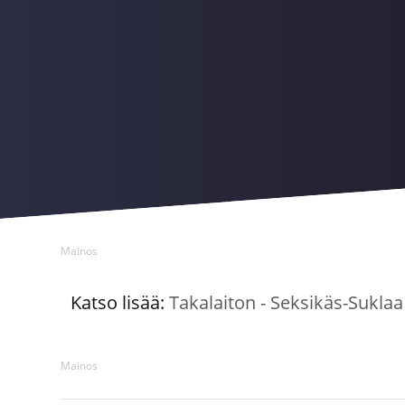
Mainos
Katso lisää:
Takalaiton - Seksikäs-Sukla
Mainos