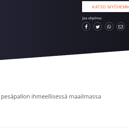
KATSO MYÖHEM
Jaa ohjelma:
a pesäpallon ihmeellisessä maailmassa