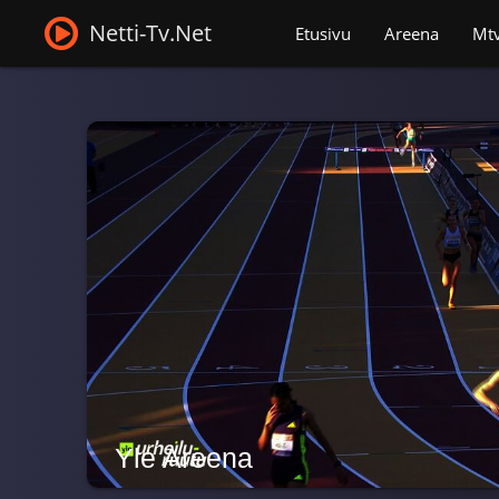
Netti-Tv.Net
Etusivu
Areena
Mt
Yle Areena