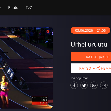
v
Ruutu
Tv7
03.06.2026 | 21:05
Urheiluruutu
KATSO JAKSO
KATSO MYÖHEM
Jaa ohjelma: