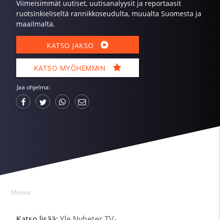
Viimeisimmät uutiset, uutisanalyysit ja reportaasit
ruotsinkieliseltä rannikkoseudulta, muualta Suomesta ja
maailmalta.
KATSO JAKSO
KATSO MYÖHEMMIN
Jaa ohjelma:
Mainos
Katso lisää:
Yle Nyheter TV-