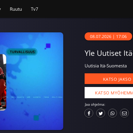
v
Ruutu
Tv7
08.07.2026 | 17:06
Yle Uutiset It
Uutisia Itä-Suomesta
KATSO JAKSO
KATSO MYÖHEM
Jaa ohjelma: