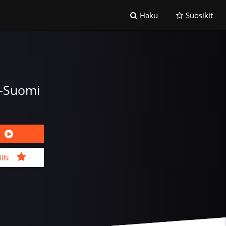
Haku
Suosikit
ä-Suomi
MIN