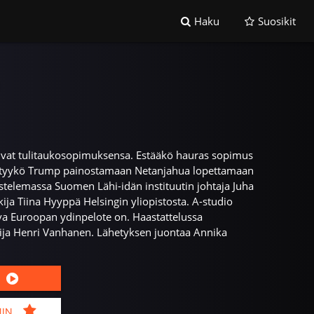
Haku
Suosikit
stivat tulitaukosopimuksensa. Estääkö hauras sopimus
ystyykö Trump painostamaan Netanjahua lopettamaan
stelemassa Suomen Lähi-idän instituutin johtaja Juha
kija Tiina Hyyppä Helsingin yliopistosta. A-studio
a Euroopan ydinpelote on. Haastattelussa
tija Henri Vanhanen. Lähetyksen juontaa Annika
MIN