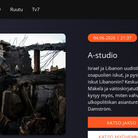
v
Ruutu
Tv7
04.06.2026 | 21:37
A-studio
Israel ja Libanon uudi
osapuolien iskut, ja p
iskut Libanoniin? Kesku
Mäkelä ja väitöskirjatut
kysyy myös, miten vahv
ulkopolitiikan asiantun
Damström.
KATSO JAKSO
KATSO MYÖHEM