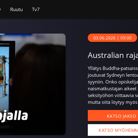
v
Ruutu
Tv7
03.06.2026 | 09:00
Australian raja
Yllätys Buddha-patsais
joutuvat Sydneyn lentoa
syyniin. Onko opiskeli
naismatkustajan aikeet 
seksityöhön viittaavia se
mutta siitä löytyy myös 
KATSO JAKSO
KATSO MYÖHEM