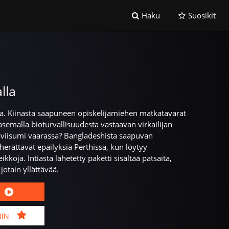
Haku
Suosikit
lla
sa. Kiinasta saapuneen opiskelijamiehen matkatavarat
semalla bioturvallisuudesta vastaavan virkailijan
javiisumi vaarassa? Bangladeshista saapuvan
herättävät epäilyksiä Perthissä, kun löytyy
ikkoja. Intiasta lähetetty paketti sisältää patsaita,
jotain yllättävää.
MIN