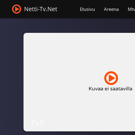
Netti-Tv.Net
Etusivu
Areena
Mt
Tv7