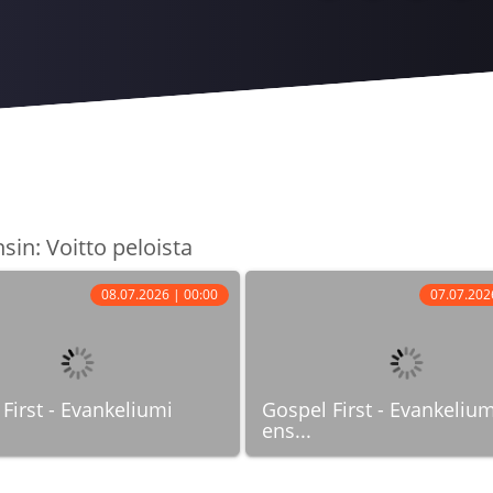
sin: Voitto peloista
08.07.2026 | 00:00
07.07.202
First - Evankeliumi
Gospel First - Evankelium
ens...