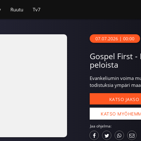
v
Ruutu
Tv7
07.07.2026 | 00:00
Gospel First -
peloista
Evankeliumin voima mu
todistuksia ympäri maai
KATSO JAKSO
KATSO MYÖHEM
Jaa ohjelma: