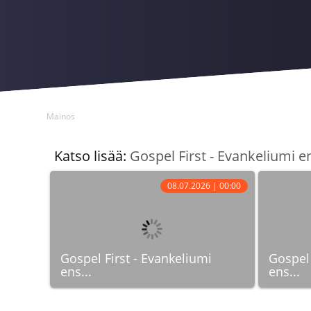
Mainos
Katso lisää:
Gospel First - Evankeliumi en
08.07.2026 | 00:00
Gospel First - Evankeliumi
Gospel 
ens...
ens...