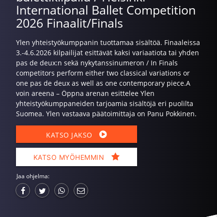
International Ballet Competition
2026 Finaalit/Finals
Ylen yhteistyökumppanin tuottamaa sisältöä. Finaaleissa
3.-4.6.2026 kilpailijat esittävät kaksi variaatiota tai yhden
pas de deux:n sekä nykytanssinumeron / In Finals
competitors perform either two classical variations or
one pas de deux as well as one contemporary piece. ​A​
voin areena – ​Öppna arenan esittelee Ylen
yhteistyökumppaneiden tarjoamia sisältöjä eri puolilta
Suomea. Ylen vastaava päätoimittaja on Panu Pokkinen.
KATSO JAKSO
KATSO MYÖHEMMIN
Jaa ohjelma: