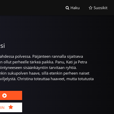
Haku
Suosikit
si
hdessa polvessa. Päijänteen rannalla sijaitseva
 ollut perheelle tärkeä paikka. Panu, Kati ja Petra
lliintyneeseen sisäänkäyntiin tarvitaan ryhtiä.
n sukupolven haave, sillä etenkin perheen naiset
iljelystä. Christina toteuttaa haaveet, mutta totutusta
MIN