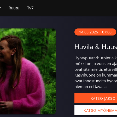
v
Ruutu
Tv7
14.05.2026 | 07:00
Huvila & Huus
Hyötypuutarhurointia ka
mökki on jo vuosien ajan
ovat sitä mieltä, että vi
Kasvihuone on kummanki
ovat innostuneita hyötyv
hieman eri tavalla.
KATSO JAKSO
KATSO MYÖHEM