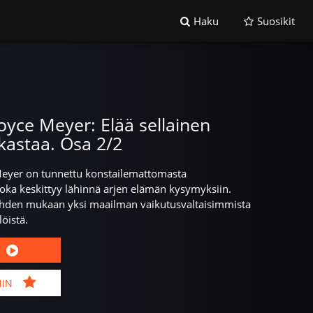
Haku
Suosikit
Joyce Meyer: Elää sellainen
akastaa. Osa 2/2
Meyer on tunnettu konstailemattomasta
oka keskittyy lähinnä arjen elämän kysymyksiin.
ehden mukaan yksi maailman vaikutusvaltaisimmista
löistä.
MIN