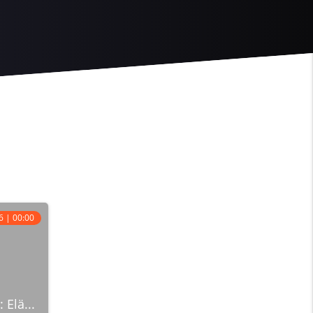
6 | 00:00
 Elä...