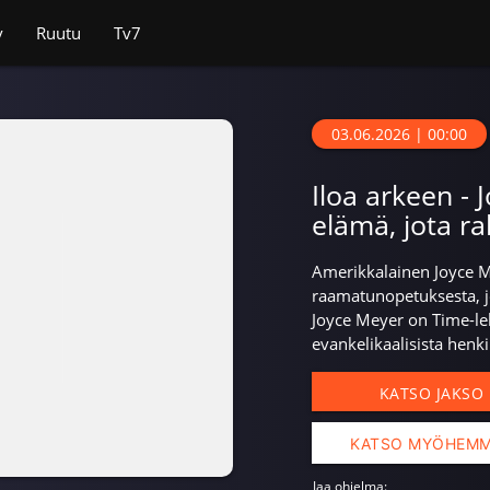
v
Ruutu
Tv7
03.06.2026 | 00:00
Iloa arkeen - 
elämä, jota r
Amerikkalainen Joyce 
raamatunopetuksesta, j
Joyce Meyer on Time-l
evankelikaalisista henki
KATSO JAKSO
KATSO MYÖHEM
Jaa ohjelma: