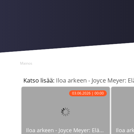
Mainos
Katso lisää:
Iloa arkeen - Joyce Meyer: E
03.06.2026 | 00:00
Iloa arkeen - Joyce Meyer: Elä...
Iloa ar