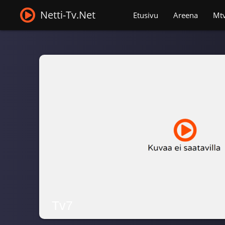
Netti-Tv.Net
Etusivu
Areena
Mt
Tv7