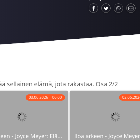
lää sellainen elämä, jota rakastaa. Osa 2/2
03.06.2026 | 00:00
02.06.202
keen - Joyce Meyer: Elä...
Iloa arkeen - Joyce Meyer: