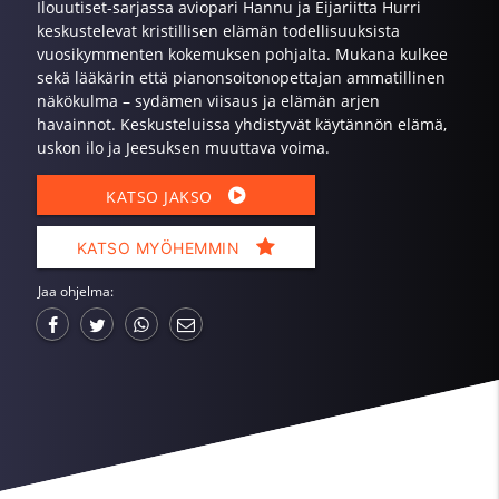
Ilouutiset-sarjassa aviopari Hannu ja Eijariitta Hurri
keskustelevat kristillisen elämän todellisuuksista
vuosikymmenten kokemuksen pohjalta. Mukana kulkee
sekä lääkärin että pianonsoitonopettajan ammatillinen
näkökulma – sydämen viisaus ja elämän arjen
havainnot. Keskusteluissa yhdistyvät käytännön elämä,
uskon ilo ja Jeesuksen muuttava voima.
KATSO JAKSO
KATSO MYÖHEMMIN
Jaa ohjelma: