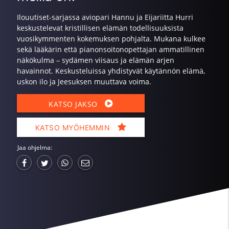
Ilouutiset-sarjassa aviopari Hannu ja Eijariitta Hurri
keskustelevat kristillisen elämän todellisuuksista
vuosikymmenten kokemuksen pohjalta. Mukana kulkee
sekä lääkärin että pianonsoitonopettajan ammatillinen
näkökulma – sydämen viisaus ja elämän arjen
havainnot. Keskusteluissa yhdistyvät käytännön elämä,
uskon ilo ja Jeesuksen muuttava voima.
KATSO JAKSO
KATSO MYÖHEMMIN
Jaa ohjelma: