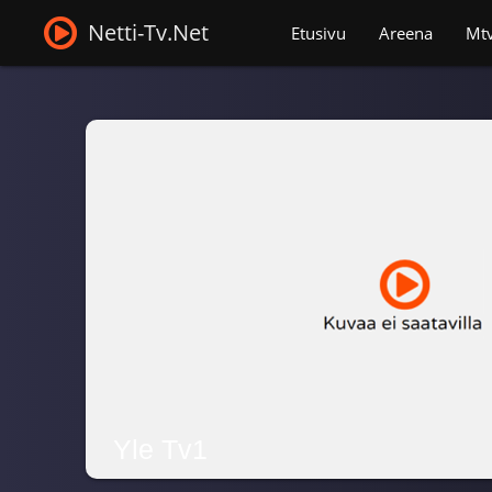
Netti-Tv.Net
Etusivu
Areena
Mt
Yle Tv1