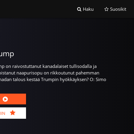
Haku
Suosikit
rump
p on raivostuttanut kanadalaiset tullisodalla ja
ukoistanut naapurisopu on rikkoutunut pahemman
anadan talous kestää Trumpin hyökkäyksen? O: Simo
MIN