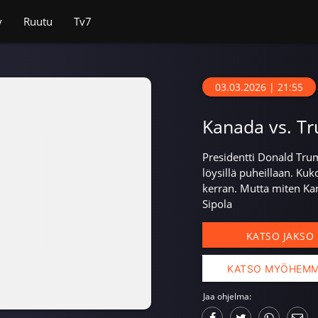
v
Ruutu
Tv7
03.03.2026 | 21:55
Kanada vs. T
Presidentti Donald Trum
löysillä puheillaan. K
kerran. Mutta miten K
Sipola
KATSO JAKSO
KATSO MYÖHEM
Jaa ohjelma: