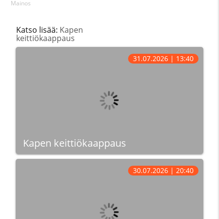
Mainos
Katso lisää:
Kapen
keittiökaappaus
31.07.2026 | 13:40
Kapen keittiökaappaus
30.07.2026 | 20:40