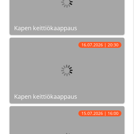
Kapen keittiökaappaus
16.07.2026 | 20:30
Kapen keittiökaappaus
15.07.2026 | 16:00