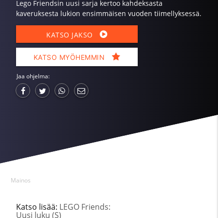
Lego Friendsin uusi sarja kertoo kahdeksasta
kaveruksesta lukion ensimmäisen vuoden tiimellyksessä.
KATSO JAKSO
KATSO MYÖHEMMIN
Jaa ohjelma:
Mainos
Katso lisää:
LEGO Friends:
Uusi luku (S)