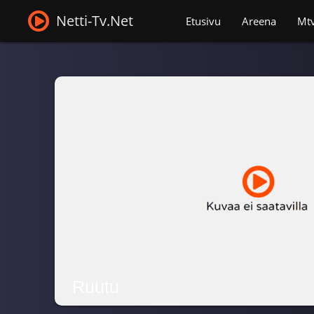
Netti-Tv.Net
Etusivu
Areena
Mt
Ruutu