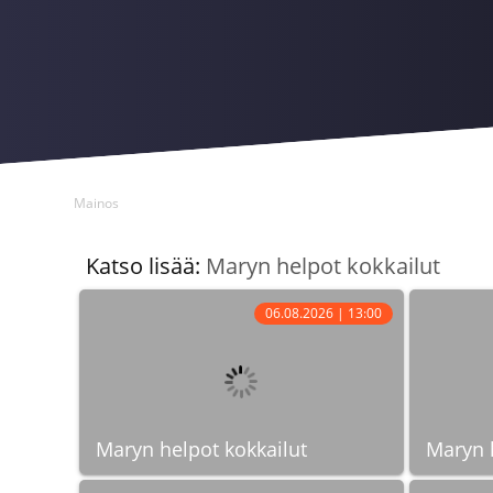
Mainos
Katso lisää:
Maryn helpot kokkailut
06.08.2026 | 13:00
Maryn helpot kokkailut
Maryn h