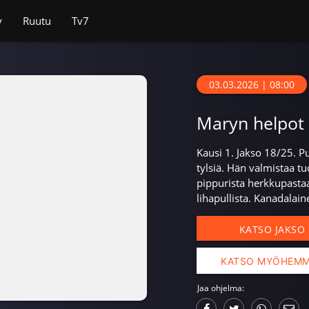
v
Ruutu
Tv7
03.03.2026 | 08:00
Maryn helpot 
Kausi 1. Jakso 18/25. P
tylsiä. Hän valmistaa 
pippurista herkkupastaa 
lihapullista. Kanadalain
KATSO JAKSO
KATSO MYÖHEM
Jaa ohjelma: