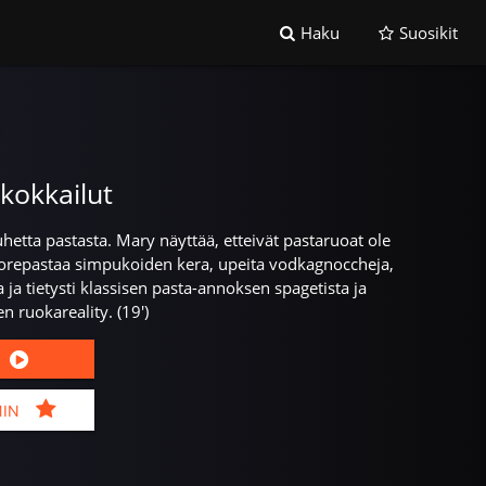
Haku
Suosikit
kokkailut
uhetta pastasta. Mary näyttää, etteivät pastaruoat ole
tuorepastaa simpukoiden kera, upeita vodkagnoccheja,
ja tietysti klassisen pasta-annoksen spagetista ja
en ruokareality. (19')
MIN