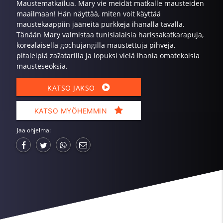
Maustematkailua. Mary vie meidät matkalle mausteiden
maailmaan! Hän näyttää, miten voit käyttää
maustekaappiin jääneitä purkkeja ihanalla tavalla.
Tänään Mary valmistaa tunisialaisia harissakatkarapuja,
korealaisella gochujangilla maustettuja pihvejä,
pitaleipiä za?atarilla ja lopuksi vielä ihania omatekoisia
mausteseoksia.
KATSO JAKSO
KATSO MYÖHEMMIN
Jaa ohjelma: