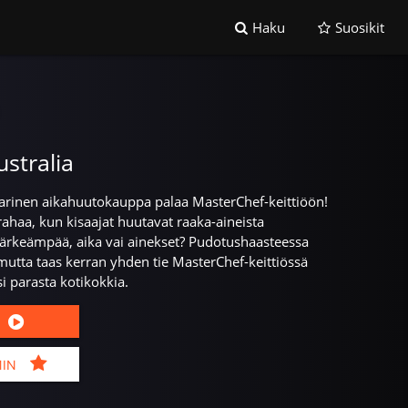
Haku
Suosikit
stralia
arinen aikahuutokauppa palaa MasterChef-keittiöön!
 rahaa, kun kisaajat huutavat raaka-aineista
tärkeämpää, aika vai ainekset? Pudotushaasteessa
utta taas kerran yhden tie MasterChef-keittiössä
si parasta kotikokkia.
MIN