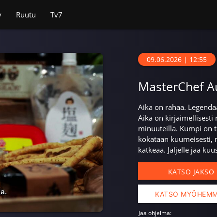
v
Ruutu
Tv7
09.06.2026 | 12:55
MasterChef Au
Aika on rahaa. Legenda
Aika on kirjaimellisesti
minuuteilla. Kumpi on 
kokataan kuumeisesti, m
katkeaa. Jäljelle jää kuu
KATSO JAKSO
KATSO MYÖHEM
Jaa ohjelma: