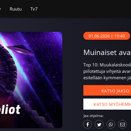
v
Ruutu
Tv7
01.06.2026 | 19:40
Muinaiset ava
Top 10: Muukalaiskoodi
piilotettuja vihjeitä av
esitellään kymmenen jä
KATSO JAKSO
KATSO MYÖHEM
Jaa ohjelma: