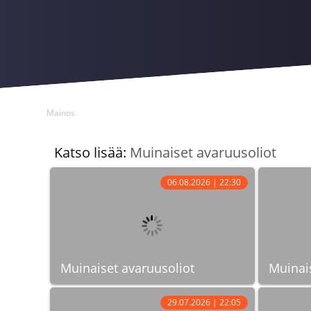
Mainos
Katso lisää:
Muinaiset avaruusoliot
06.08.2026 | 22:30
Muinaiset avaruusoliot
Muinai
29.07.2026 | 22:05