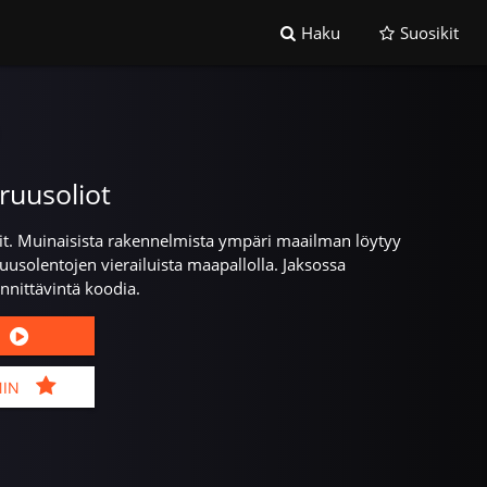
Haku
Suosikit
ruusoliot
t. Muinaisista rakennelmista ympäri maailman löytyy
aruusolentojen vierailuista maapallolla. Jaksossa
nnittävintä koodia.
MIN