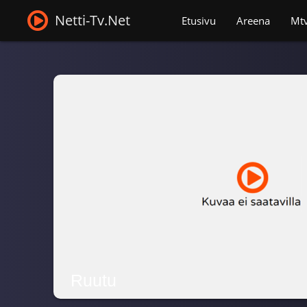
Netti-Tv.Net
Etusivu
Areena
Mt
Ruutu