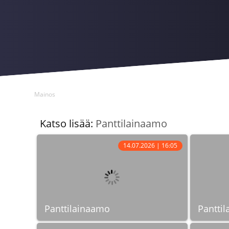
Mainos
Katso lisää:
Panttilainaamo
14.07.2026 | 16:05
Panttilainaamo
Pantti