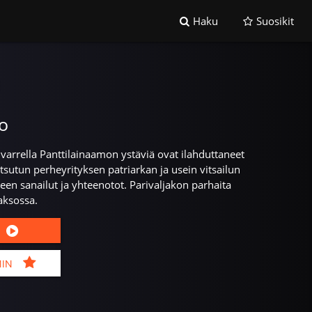
Haku
Suosikit
o
arrella Panttilainaamon ystäviä ovat ilahduttaneet
utsutun perheyrityksen patriarkan ja usein vitsailun
n sanailut ja yhteenotot. Parivaljakon parhaita
aksossa.
MIN