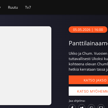
v
Ruutu
Tv7
05.05.2026 | 16:00
Panttilainaam
Ukko ja Chum. Vuosien v
tuttavallisesti Ukoksi k
kohteena olevan Chumlee
hetkiä kerrataan tässä j
KATSO JAKSO
KATSO MYÖHEM
Jaa ohjelma: