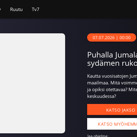
v
Ruutu
Tv7
07.07.2026 | 00:00
Puhalla Jumala
sydämen ruk
Kautta vuosisatojen Juma
maailmaa. Mitä voimme 
ja opiksi otettavaa? Mi
keskuudessa?
KATSO JAKSO
KATSO MYÖHEM
Jaa ohjelma: