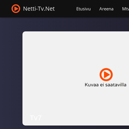
Netti-Tv.Net
Etusivu
Areena
Mt
Tv7