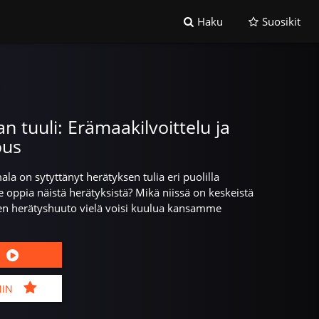
Haku
Suosikit
n tuuli: Erämaakilvoittelu ja
ous
la on sytyttänyt herätyksen tulia eri puolilla
oppia näistä herätyksistä? Mikä niissä on keskeistä
ten herätyshuuto vielä voisi kuulua kansamme
MIN