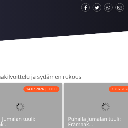
aakilvoittelu ja sydämen rukous
14.07.2026 | 00:00
13.07.202
 Jumalan tuuli:
Puhalla Jumalan tuuli:
k...
Erämaak...