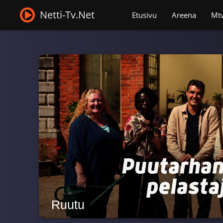
Netti-Tv.Net
Etusivu
Areena
Mt
Ruutu