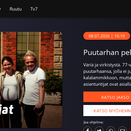
v
Ruutu
Tv7
08.07.2026 | 16:10
Puutarhan pel
Väriä ja virkistystä. 77
puutarhaansa, jolla ei j
kalalammikkoon, mutta 
asiantuntijat ovat asiall
KATSO JAKSO
KATSO MYÖHEM
Jaa ohjelma: