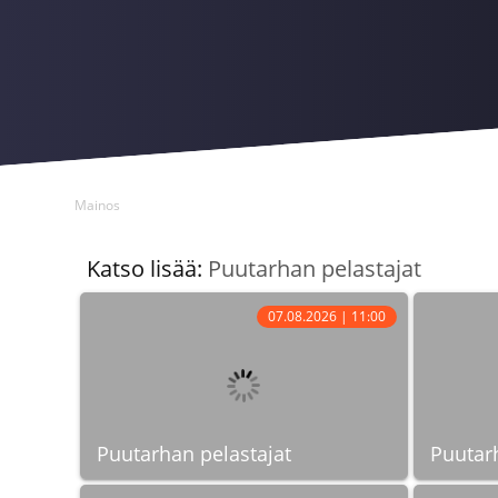
Mainos
Katso lisää:
Puutarhan pelastajat
07.08.2026 | 11:00
Puutarhan pelastajat
Puutarh