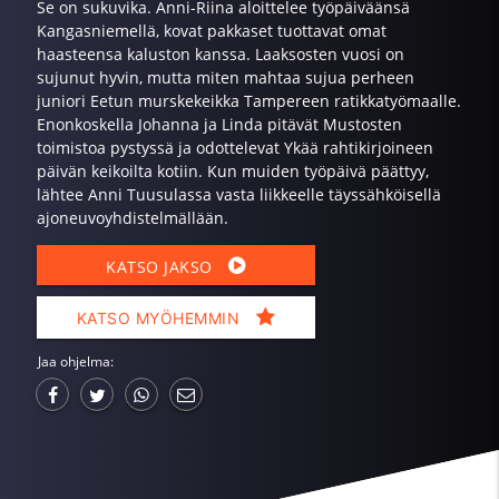
Se on sukuvika. Anni-Riina aloittelee työpäiväänsä
Kangasniemellä, kovat pakkaset tuottavat omat
haasteensa kaluston kanssa. Laaksosten vuosi on
sujunut hyvin, mutta miten mahtaa sujua perheen
juniori Eetun murskekeikka Tampereen ratikkatyömaalle.
Enonkoskella Johanna ja Linda pitävät Mustosten
toimistoa pystyssä ja odottelevat Ykää rahtikirjoineen
päivän keikoilta kotiin. Kun muiden työpäivä päättyy,
lähtee Anni Tuusulassa vasta liikkeelle täyssähköisellä
ajoneuvoyhdistelmällään.
KATSO JAKSO
KATSO MYÖHEMMIN
Jaa ohjelma: