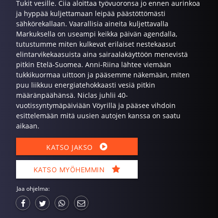
Tukit vesille. Ciia aloittaa työvuoronsa jo ennen aurinkoa
ja hyppää kuljettamaan leipää päästöttömästi
sähkörekallaan. Vaarallisia aineita kuljettavalla
Markuksella on useampi keikka päivän agendalla,
tutustumme miten kulkevat erilaiset nestekaasut
elintarvikekaasuista aina sairaalakäyttöön menevistä
pitkin Etelä-Suomea. Anni-Riina lähtee viemään
tukkikuormaa uittoon ja pääsemme näkemään, miten
puu liikkuu energiatehokkaasti vesiä pitkin
määränpäähänsä. Niclas juhlii 40-
vuotissyntymäpäiviään Vöyrillä ja pääsee vihdoin
esittelemään mitä uusien autojen kanssa on saatu
aikaan.
KATSO JAKSO
KATSO MYÖHEMMIN
Jaa ohjelma: