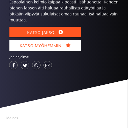
Espoolainen kolmio kaipaa kipeästi lisähuonetta. Kahden
pienen lapsen äiti haluaa rauhallista etätyötilaa ja
pitkään viipyvät sukulaiset omaa rauhaa. Isä haluaa vain
muuttaa.
KATSO JAKSO
KATSO MYÖHEMMIN
Jaa ohjelma:
Mainos