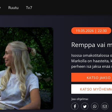
v
Ruutu
Tv7
19.05.2026 | 22:30
Remppa vai m
Isossa omakotitalossa
Markolla on haasteita, k
perheen isä jaksa enää
KATSO JAKSO
KATSO MYÖHEM
Jaa ohjelma: