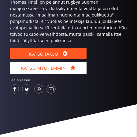
Thomas Finell on pelannut rugbya Suomen
maajoukkueessa yli kaksikymmentä vuotta ja on ollut
nostamassa "maailman huonointa maajoukkuetta"
pohjamudista. 42-vuotias pelintekijä kuuluu joukkueen
avainpelaajiin sekä kentällä että nuorten mentorina. Hän
toivoo sukupolvenvaihdosta, mutta paiskii samalla itse
töitä säilyttääkseen paikkansa.
KATSO JAKSO
KATSO MYÖHEMMIN
Jaa ohjelma: