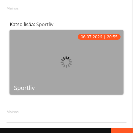
Mainos
Katso lisää:
Sportliv
06.07.2026 | 20:55
Sportliv
Mainos
© 2026 Netti-Tv.Net ·
Ota yhteyttä
·
Takaisin ylös