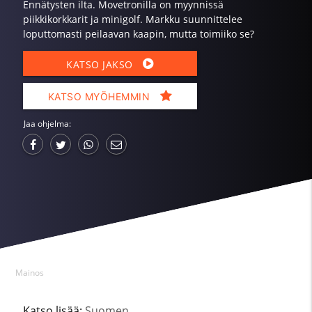
Ennätysten ilta. Movetronilla on myynnissä
piikkikorkkarit ja minigolf. Markku suunnittelee
loputtomasti peilaavan kaapin, mutta toimiiko se?
KATSO JAKSO
KATSO MYÖHEMMIN
Jaa ohjelma:
Mainos
Katso lisää:
Suomen