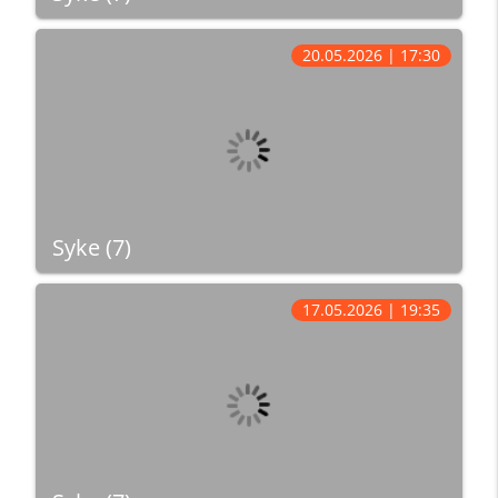
20.05.2026 | 17:30
Syke (7)
17.05.2026 | 19:35